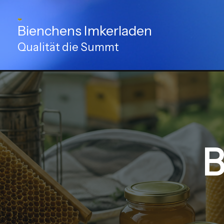
Zum
Inhalt
Bienchens Imkerladen
springen
Qualität die Summt
B