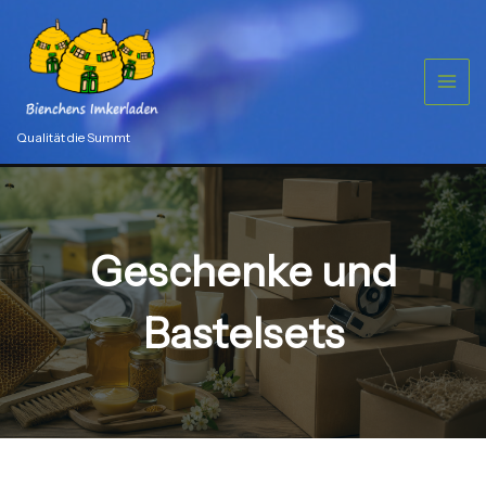
Zum
Inhalt
springen
Qualität die Summt
Geschenke und
Bastelsets