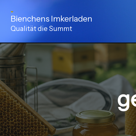
Zum
Inhalt
Bienchens Imkerladen
springen
Qualität die Summt
g