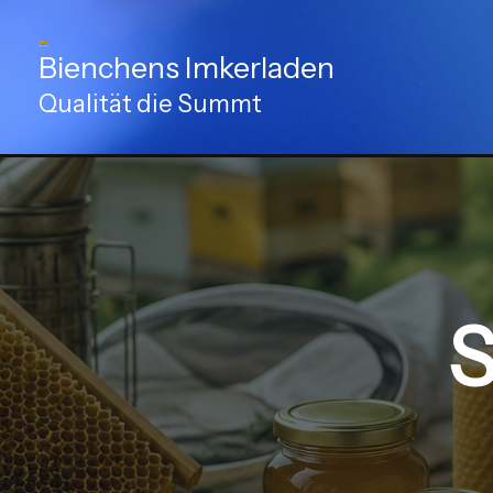
Zum
Inhalt
Bienchens Imkerladen
springen
Qualität die Summt
S