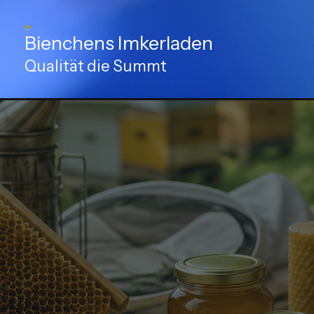
Zum
Inhalt
Bienchens Imkerladen
springen
Qualität die Summt