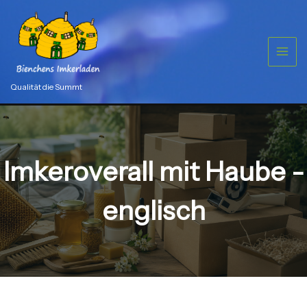
Zum
Inhalt
springen
Qualität die Summt
Imkeroverall mit Haube -
englisch