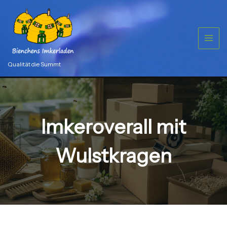
Zum
Inhalt
springen
Qualität die Summt
Imkeroverall mit
Wulstkragen