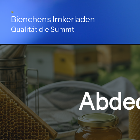
Zum
Inhalt
Bienchens Imkerladen
springen
Qualität die Summt
Abdec