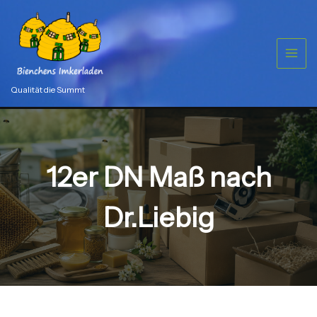
Zum
Inhalt
springen
Qualität die Summt
12er DN Maß nach
Dr.Liebig