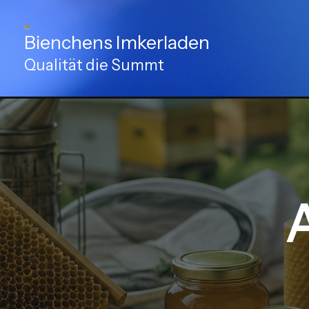
Zum
Inhalt
Bienchens Imkerladen
springen
Qualität die Summt