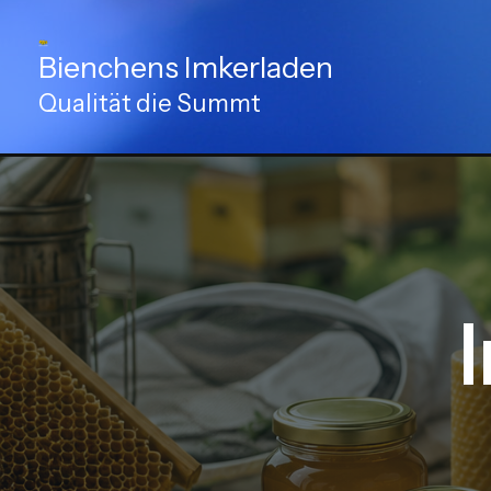
Zum
Inhalt
Bienchens Imkerladen
springen
Qualität die Summt