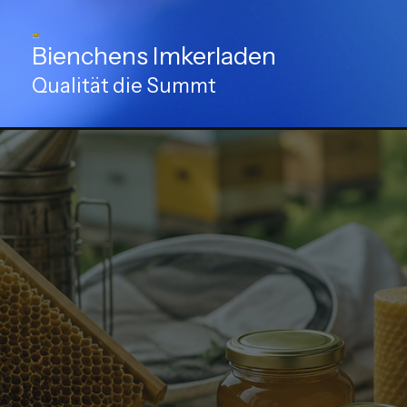
Zum
Inhalt
Bienchens Imkerladen
springen
Qualität die Summt