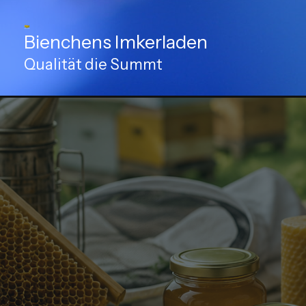
Zum
Inhalt
Bienchens Imkerladen
springen
Qualität die Summt