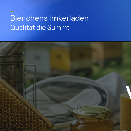
Zum
Inhalt
Bienchens Imkerladen
springen
Qualität die Summt