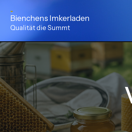
Zum
Inhalt
Bienchens Imkerladen
springen
Qualität die Summt