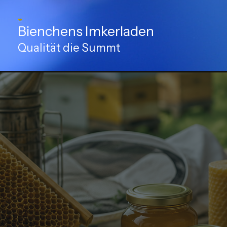
Zum
Inhalt
Bienchens Imkerladen
springen
Qualität die Summt