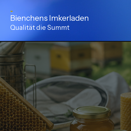
Zum
Inhalt
Bienchens Imkerladen
springen
Qualität die Summt