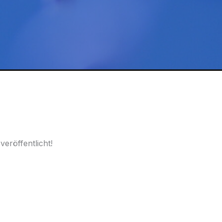
390
mm
Menge
eröffentlicht!