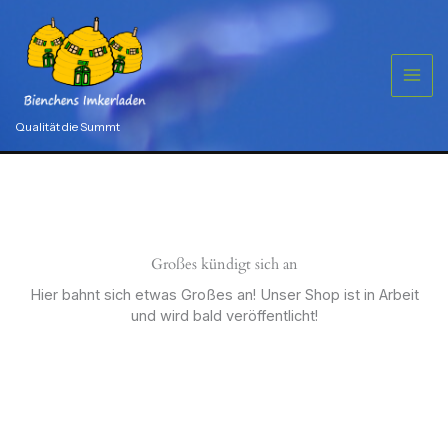
Zum
36
cm
Inhalt
für
springen
10
Waben
Menge
Qualität die Summt
Großes kündigt sich an
Hier bahnt sich etwas Großes an! Unser Shop ist in Arbeit
und wird bald veröffentlicht!