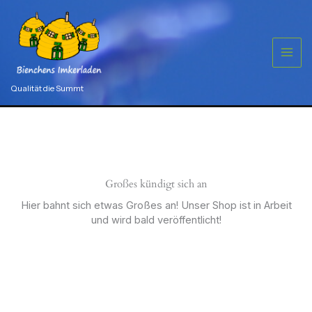
Zum
„Stern“
ca.26
Inhalt
x
springen
55
mm
Menge
Qualität die Summt
Großes kündigt sich an
Hier bahnt sich etwas Großes an! Unser Shop ist in Arbeit
und wird bald veröffentlicht!