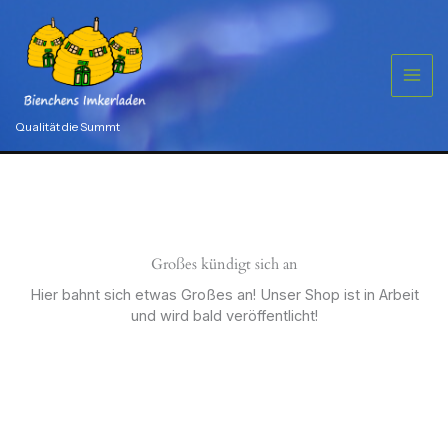
Zum
mit
Feder
Inhalt
-
springen
Blumenstrauß
grün
Menge
Qualität die Summt
Großes kündigt sich an
Hier bahnt sich etwas Großes an! Unser Shop ist in Arbeit
und wird bald veröffentlicht!