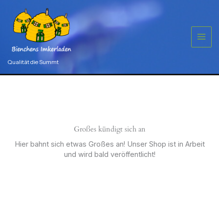
Zum
selbstkleb.
je
Inhalt
St
springen
Menge
Qualität die Summt
Großes kündigt sich an
Hier bahnt sich etwas Großes an! Unser Shop ist in Arbeit
und wird bald veröffentlicht!