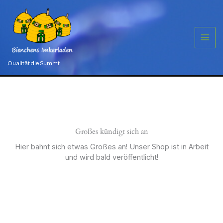
Zum
Kräuterwiese
250
Inhalt
gr
springen
Menge
Qualität die Summt
Großes kündigt sich an
Hier bahnt sich etwas Großes an! Unser Shop ist in Arbeit
und wird bald veröffentlicht!