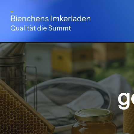
Zum
Inhalt
Bienchens Imkerladen
springen
Qualität die Summt
g