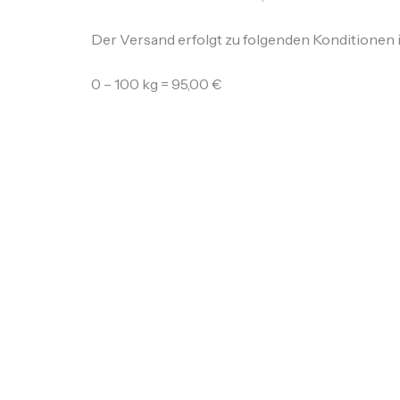
Der Versand erfolgt zu folgenden Konditionen in
0 – 100 kg = 95,00 €
100 – 200 kg = 130,00 €
200 – 300 kg = 150,00 €
300 – 400 kg = 175,00 €
400 – 500 kg = 210,00 €
Internationaler Versand EU und Non EU Lände
Die Versandkosten je Postpaket richten sich 
Die Kosten für den Versand werden vor Abschlu