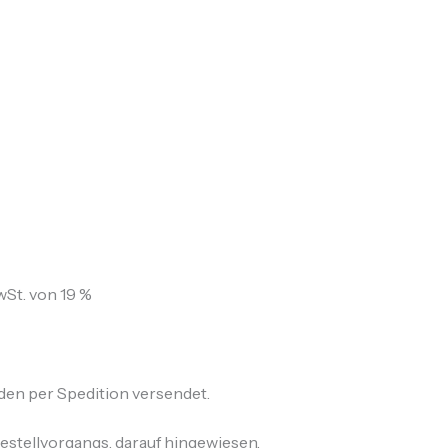
wSt. von 19 %
en per Spedition versendet.
stellvorgangs, darauf hingewiesen.