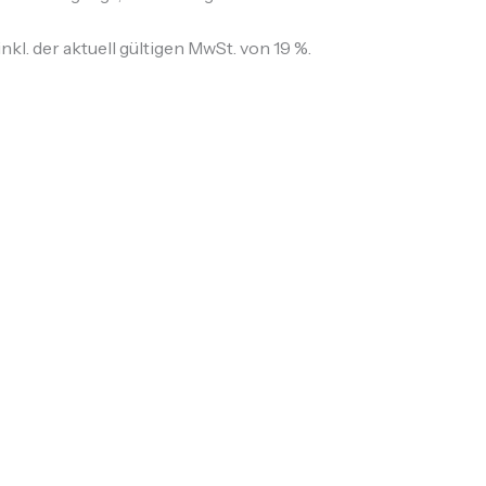
kl. der aktuell gültigen MwSt. von 19 %.
r
nach dem tatsächlichen Gewicht.
ss des Bestellvorgangs angezeigt.