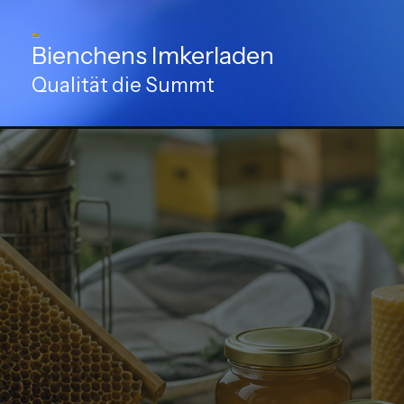
Zum
Inhalt
Bienchens Imkerladen
springen
Qualität die Summt