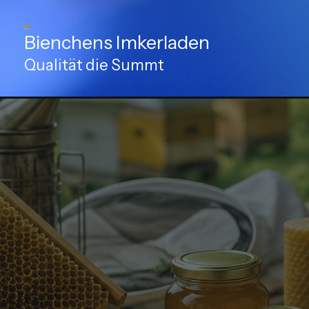
Zum
Inhalt
Bienchens Imkerladen
springen
Qualität die Summt