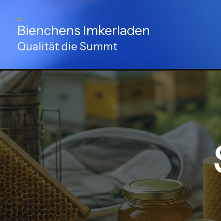
Zum
Inhalt
Bienchens Imkerladen
springen
Qualität die Summt