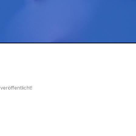
10
Waben
-
Alu
Menge
eröffentlicht!