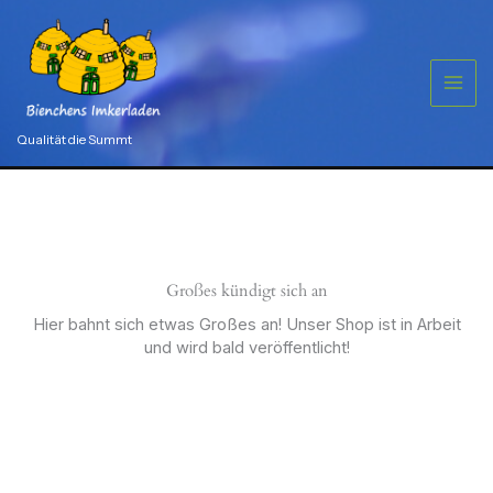
Zum
Haube
Gr.
Inhalt
152
springen
Menge
Qualität die Summt
Großes kündigt sich an
Hier bahnt sich etwas Großes an! Unser Shop ist in Arbeit
und wird bald veröffentlicht!