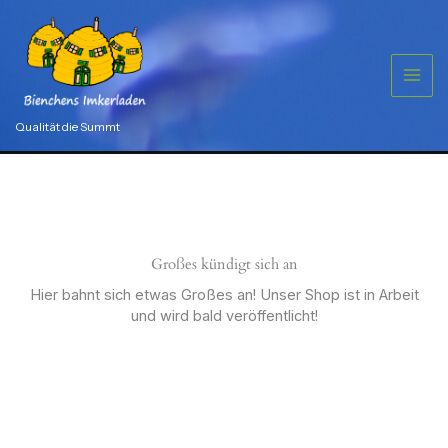
Zum
100
Stück
Inhalt
Menge
springen
Qualität die Summt
Großes kündigt sich an
Hier bahnt sich etwas Großes an! Unser Shop ist in Arbeit
und wird bald veröffentlicht!