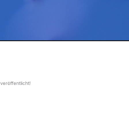
50
ml
Menge
eröffentlicht!